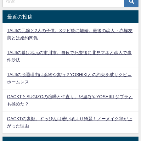
最近の投稿
TAIJIの元嫁と2人の子供。Xクビ後に離婚。最後の恋人・赤塚友
美とは婚約関係
TAIJIの墓は地元の市川市。自殺で死去後に北見マネと恋人で事
件沙汰
TAIJIの脱退理由は薬物や素行？YOSHIKIとの約束を破りクビ→
ホームレス
GACKTとSUGIZOの喧嘩と仲直り。紀里谷やYOSHIKI,ジブラと
も揉めた？
GACKTの素顔。すっぴんは若い頃より綺麗！ノーメイク率が上
がった理由