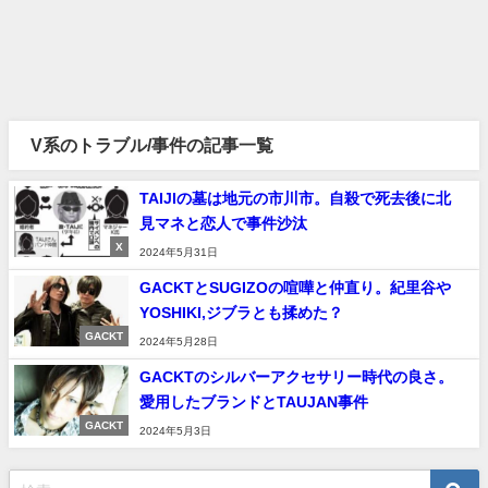
V系のトラブル/事件の記事一覧
TAIJIの墓は地元の市川市。自殺で死去後に北
見マネと恋人で事件沙汰
X
2024年5月31日
GACKTとSUGIZOの喧嘩と仲直り。紀里谷や
YOSHIKI,ジブラとも揉めた？
GACKT
2024年5月28日
GACKTのシルバーアクセサリー時代の良さ。
愛用したブランドとTAUJAN事件
GACKT
2024年5月3日