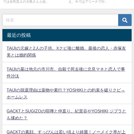
では女性芸人の大島さんと結...
え、今ではアリーナで行...
最近の投稿
TAIJIの元嫁と2人の子供。Xクビ後に離婚。最後の恋人・赤塚友
美とは婚約関係
TAIJIの墓は地元の市川市。自殺で死去後に北見マネと恋人で事
件沙汰
TAIJIの脱退理由は薬物や素行？YOSHIKIとの約束を破りクビ→
ホームレス
GACKTとSUGIZOの喧嘩と仲直り。紀里谷やYOSHIKI,ジブラと
も揉めた？
GACKTの素顔。すっぴんは若い頃より綺麗！ノーメイク率が上