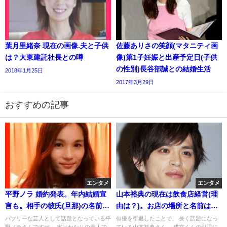
葉月里緒奈 現在の画像.夫と子供
佐藤ありさの笑顔(マタニティ画
は？大東建託社長との噂
像)第1子妊娠と出産予定日(子供
の性別)長谷部誠との結婚生活
2018年1月25日
2017年3月29日
おすすめの記事
エンタメ
エンタメ
平野ノラ 婚約発表。年内結婚宣
山本裕典の現在は飲食店経営(理
言も。相手の彼氏(旦那)の名前と
由は？)。お店の場所と名前は？
仕事と顔(画像・さんま御殿動画)
クビ解雇の真相(週刊誌・女性自
バブリーな芸人として話題となっている平
俳優を引退したことで、 長く話題になっ
野ノラさんですが、 実はかなりの美人で
ている山本裕典さん。 成宮くんの引退に