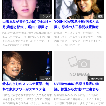
エンタメ
音楽
山瀬まみが骨折(2カ所)で全治3ヶ
YOSHIKIが緊急手術(病名と原
月(容態と部位)。理由・原因は？
因)。頸椎の人工椎間板置換術。
平塚市神田高校出身のスター
ライブ公演は延期か中止の払い
昨日の野球界では柳田選手や怪我の報道が
映画のドキュメンタリーも好調で、 今、
多かったですが、 今日はタレントの山瀬
飛ばしまくってるエックスですが、 今年
戻し？時期はいつを予想(画像・
まみさんが大けがを負ったそうです。 ま
の夏にはアリーナツアーも控えてました。
コメント)
さかの2カ所に及ぶ骨折！ ...
しかし、今日になってリー...
エンタメ
UVERworld
鈴木おさむのスマステ裏話。無
UVERworldの男祭り発表に物
料で東京タワーがスマステ色の
議。抽選から女性ﾌｧﾝは裏切られ
青になった理由(画像・動画)
た？
日本を代表する放送作家の１人である鈴木
毎年馴染みのイベントになりつつある
おさむさんですが、 過去からスマップ関
UVERworldの「男祭り」。 ２０１１年か
係の番組を多く担当されました。 私生活
ら小規模に開催され、少しずつキャパが増