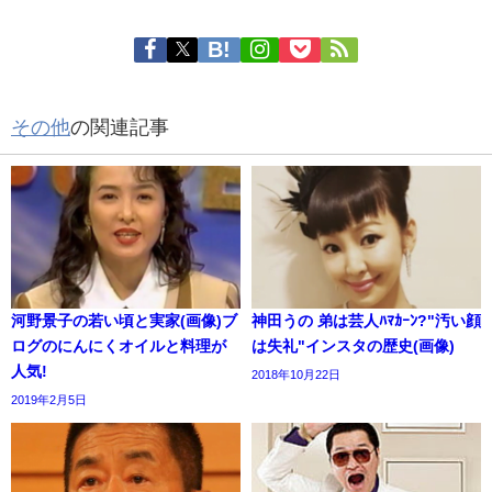
その他
の関連記事
河野景子の若い頃と実家(画像)ブ
神田うの 弟は芸人ﾊﾏｶｰﾝ?"汚い顔
ログのにんにくオイルと料理が
は失礼"インスタの歴史(画像)
人気!
2018年10月22日
2019年2月5日