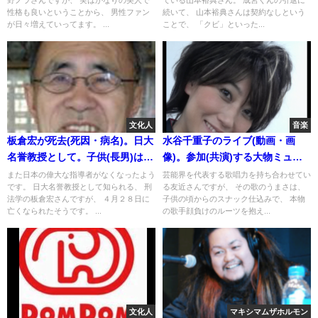
身)
性格も良いということから、 男性ファン
続いて、 山本裕典さんは契約なしという
が日々増えていってます。 ...
ことで、 「クビ」といった...
文化人
音楽
板倉宏が死去(死因・病名)。日大
水谷千重子のライブ(動画・画
名誉教授として。子供(長男)は板
像)。参加(共演)する大物ミュー
倉宏昭(画像)
ジシャンたち(歌手)。Chage＆千
また日本の偉大な指導者がなくなったよう
芸能界を代表する歌唱力を持ち合わせてい
です。 日大名誉教授として知られる、 刑
る友近さんですが、 その歌のうまさは、
重子のYAH YAH YAH。セットリ
法学の板倉宏さんですが、 ４月２８日に
子供の頃からのスナック仕込みで、 本物
ストは？
亡くなられたそうです。 ...
の歌手顔負けのルーツを抱え...
文化人
マキシマムザホルモン