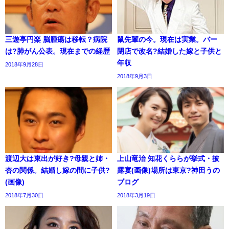
三遊亭円楽 脳腫瘍は移転？病院
鼠先輩の今。現在は実業。バー
は?肺がん公表。現在までの経歴
閉店で改名?結婚した嫁と子供と
年収
2018年9月28日
2018年9月3日
渡辺大は東出が好き?母親と姉・
上山竜治 知花くららが挙式・披
杏の関係。結婚し嫁の間に子供?
露宴(画像)場所は東京?神田うの
(画像)
ブログ
2018年7月30日
2018年3月19日