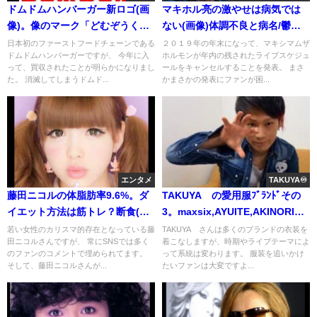
ドムドムハンバーガー新ロゴ(画
マキホル亮の激やせは病気では
像)。像のマーク「どむぞうく
ない(画像)体調不良と病名/鬱は
ん」は消えない！店舗の場所
ｶﾞｾ?
日本初のファーストフードチェーンである
２０１９年の年末になって、マキシマムザ
ドムドムハンバーガーですが、 今年に入
ホルモンが年内の残されたライブスケジュ
は？
って、買収されたことが明らかになりまし
ールをキャンセルすることを発表。 まさ
た。 消滅してしまうドムド...
かまさかの発表にファンが困...
エンタメ
TAKUYA♾️
藤田ニコルの体脂肪率9.6%。ダ
TAKUYA∞の愛用服ﾌﾞﾗﾝﾄﾞその
イエット方法は筋トレ？断食(食
3。maxsix,AYUITE,AKINORI
事制限)？すっぴんをテレビで披
YOKOZAWA
若い女性のカリスマ的存在となっている藤
TAKUYA∞さんは多くのブランドの衣装を
田ニコルさんですが、 常にSNSでは多く
着こなしますが、時期やライブテーマによ
露した画像(動画)
のファンのコメントで埋められてます。
って系統は変わります。 服装を追いかけ
そして、藤田ニコルさんが...
たいファンは大変ですよ...