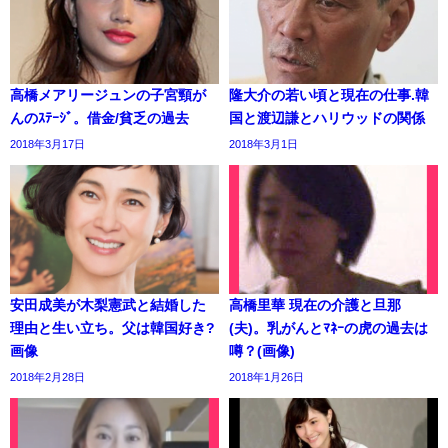
高橋メアリージュンの子宮頸が
隆大介の若い頃と現在の仕事.韓
んのｽﾃｰｼﾞ。借金/貧乏の過去
国と渡辺謙とハリウッドの関係
2018年3月17日
2018年3月1日
安田成美が木梨憲武と結婚した
高橋里華 現在の介護と旦那
理由と生い立ち。父は韓国好き?
(夫)。乳がんとﾏﾈｰの虎の過去は
画像
噂？(画像)
2018年2月28日
2018年1月26日