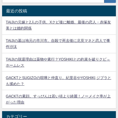
最近の投稿
TAIJIの元嫁と2人の子供。Xクビ後に離婚。最後の恋人・赤塚友
美とは婚約関係
TAIJIの墓は地元の市川市。自殺で死去後に北見マネと恋人で事
件沙汰
TAIJIの脱退理由は薬物や素行？YOSHIKIとの約束を破りクビ→
ホームレス
GACKTとSUGIZOの喧嘩と仲直り。紀里谷やYOSHIKI,ジブラと
も揉めた？
GACKTの素顔。すっぴんは若い頃より綺麗！ノーメイク率が上
がった理由
カテゴリー