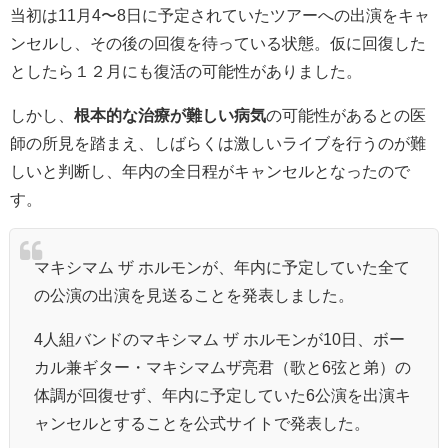
当初は11月4〜8日に予定されていたツアーへの出演をキャ
ンセルし、その後の回復を待っている状態。仮に回復した
としたら１２月にも復活の可能性がありました。
しかし、
根本的な治療が難しい病気
の可能性があるとの医
師の所見を踏まえ、しばらくは激しいライブを行うのが難
しいと判断し、年内の全日程がキャンセルとなったので
す。
マキシマム ザ ホルモンが、年内に予定していた全て
の公演の出演を見送ることを発表しました。
4人組バンドの
マキシマム ザ ホルモン
が10日、ボー
カル兼ギター・
マキシマムザ亮君
（歌と6弦と弟）の
体調が回復せず、年内に予定していた6公演を出演キ
ャンセルとすることを公式サイトで発表した。