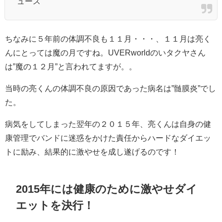
ュース
ちなみに５年前の体調不良も１１月・・・、１１月は亮く
んにとっては魔の月ですね。UVERworldのいタクヤさん
は”魔の１２月”と言われてますが。。
当時の亮くんの体調不良の原因であった病名は”
髄膜炎”でし
た。
病気をしてしまった翌年の２０１５年、亮くんは自身の健
康管理でバンドに迷惑をかけた責任からハードなダイエッ
トに励み、結果的に激やせを成し遂げるのです！
2015年には健康のために激やせダイ
エットを決行！