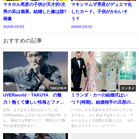
マキホル亮君の子供が天才的!次
マキシマムザ亮君がデュエマ化
男の呈は個展。結婚した嫁は誰?
したカード。子供がかわいそ
画像
う？
2020年3月4日
2020年3月2日
おすすめの記事
TAKUYA♾️
エンタメ
UVERworld・TAKUYA∞の魅
ミランダ・カーの結婚式はい
力！熱くて優しい性格とファッ
つ？(時期)。結婚相手の旦那のエ
ション性
ヴァン・シュピーゲル
近年、ますます人気が上がっている
ハリウッドを代表するモデルのミランダ・
UVERworldおよびボーカルのTAKUYA∞さ
カーさん。 少し前まではオーランド・ブ
(Snapchat CEO)の豪邸。馴れ初
ん。 最近では男祭りにて、男性だけで数
ルームさんとの交際が話題となり、 その
めと交際期間と年収(画像)
万の会場を埋めるとい...
後もジャスティン・ビーバー...