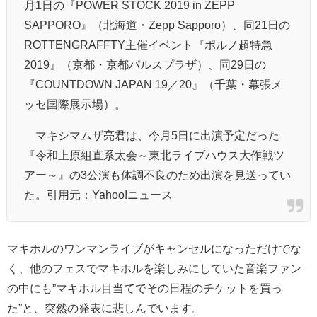
月1日の『POWER STOCK 2019 in ZEPP
SAPPORO』（北海道・Zepp Sapporo）、同21日の
ROTTENGRAFFTY主催イベント『ポルノ超特急
2019』（京都・京都パルスプラザ）、同29日の
『COUNTDOWN JAPAN 19／20』（千葉・幕張メ
ッセ国際展示場）。
マキシマムザ亮君は、今月5日に出演予定だった
『令和上原組直系太会～東北ライブハウス大作戦ツ
アー～』の3公演も体調不良のため出演を見送ってい
た。引用元：Yahoo!ニュース
マキホルのワンマンライブがキャンセルになっただけでな
く、他のフェスでマキホルを楽しみにしていた音楽ファン
の中にも”マキホル目当てでその日程のチケットを買っ
た”と、突然の発表に悲しんでいます。