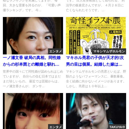
様なランキングを実施してますが、 毎
です。 日大名誉教授として知られる、 刑
回、大きな需要を誇るのが、 「可愛い声
法学の板倉宏さんですが、 ４月２８日に
優ランキング」です。 今...
亡くなられたそうです。 ...
エンタメ
マキシマムザホルモン
一ノ瀬文香 破局の真相。同性婚
マキホル亮君の子供が天才的!次
からの杉本茜との離婚と馴れ初
男の呈は個展。結婚した嫁は誰?
め(画像・挙式)
画像
世界中の国々にて同性婚が認められはじめ
マキシマムザホルモンの亮君といえば、野
ていますが、 自分らの住む日本ではまだ
獣のようなパフォーマンスに、暴飲暴食。
まだ珍しいもの。 最近では芸能からは、
全く結婚に向かないイメージがあります。
一ノ瀬文香さんが、 ダンサ...
しかし、亮君は１０年以上...
エンタメ
TAKUYA♾️