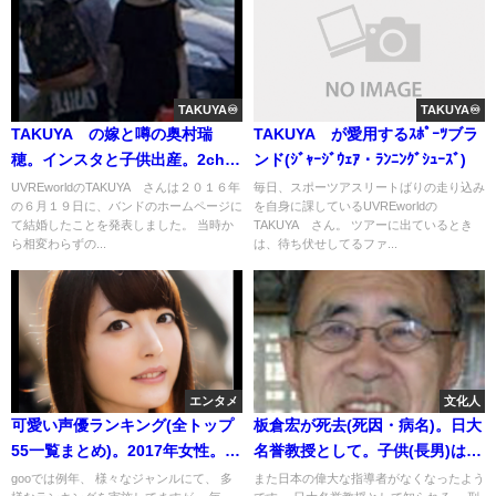
TAKUYA♾️
TAKUYA♾️
TAKUYA∞の嫁と噂の奥村瑞
TAKUYA∞が愛用するｽﾎﾟｰﾂブラ
穂。インスタと子供出産。2chや
ンド(ｼﾞｬｰｼﾞｳｪｱ・ﾗﾝﾆﾝｸﾞｼｭｰｽﾞ)
裏垢はガセ？(画像)
UVREworldのTAKUYA∞さんは２０１６年
毎日、スポーツアスリートばりの走り込み
の６月１９日に、バンドのホームページに
を自身に課しているUVREworldの
て結婚したことを発表しました。 当時か
TAKUYA∞さん。 ツアーに出ているとき
ら相変わらずの...
は、待ち伏せしてるファ...
エンタメ
文化人
可愛い声優ランキング(全トップ
板倉宏が死去(死因・病名)。日大
55一覧まとめ)。2017年女性。ベ
名誉教授として。子供(長男)は板
ストは岡本信彦(2ch)画像
倉宏昭(画像)
gooでは例年、 様々なジャンルにて、 多
また日本の偉大な指導者がなくなったよう