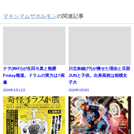
マキシマムザホルモン
の関連記事
ナヲ(ﾎﾙﾓﾝ)が生田斗真と熱愛
川北奈緒(ﾅｦ)が痩せた理由と旦那
Friday報道。ドラムの実力は?画
JUNと子供。出身高校は相模女
像
子大
2020年3月11日
2020年3月9日