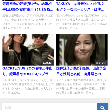
寺崎裕香の妊娠(第1子)。結婚相
TAKUYA∞は将来的にハゲる？
手(旦那)の名前(市川？)と顔(画
セクシーなボーカリストは薄く
像)。妊娠中も仕事？式は？
なりカツラをつけがち
近頃では声優さんもアイドルと同じく注目
昔のUVREworldにとってはTAKUYA∞さん
され、 中には追っかけもいる声優さんも
のイケメン度は大きな武器でありました
います。 アニメが好きな人の多くは、声
が、演奏力も楽曲も冴えてる現在ではあま
優さんでカテゴライズし、 ...
り関係ありません...
GACKT
エンタメ
GACKTとSUGIZOの喧嘩と仲直
国仲涼子が第2子妊娠。出産予定
り。紀里谷やYOSHIKI,ジブラと
日と性別と名前。向井理との第
も揉めた？
一子と離婚疑惑の消滅(画像)
GACKTさんとSUGIZOさんといえば、お
２０１４年に俳優の向井理さんと結婚した
互いのSNSに登場するほどの仲良しとして
国仲涼子さんですが、 翌年の２０１５年
知られています。 現在は仲良しな2人です
の４月には第一子の妊娠を発表し、 同年
が、実は2000...
の９月３０日には無事、第一...