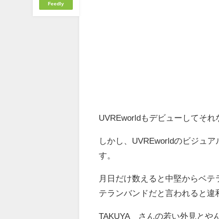
Feedly
UVREworldもデビューし
しかし、UVREworldのビジ
す。
月日だけ数えると中堅からベテラ
テランバンドだと言われると違
TAKUYA∞さんの若い外見とや