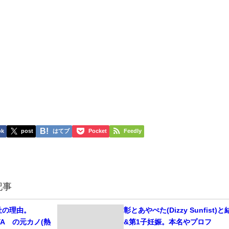
ok
post
はてブ
Pocket
Feedly
記事
社の理由。
彰とあやぺた(Dizzy Sunfist)と
KUYA∞の元カノ(熱
&第1子妊娠。本名やプロフ