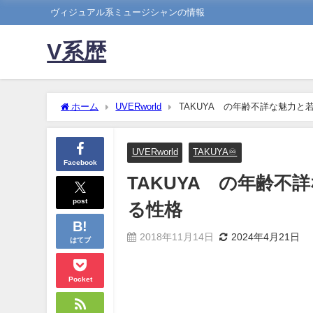
ヴィジュアル系ミュージシャンの情報
V系歴
ホーム
UVERworld
TAKUYA∞の年齢不詳な魅力
UVERworld
TAKUYA♾️
Facebook
TAKUYA∞の年齢
post
る性格
2018年11月14日
2024年4月21日
はてブ
Pocket