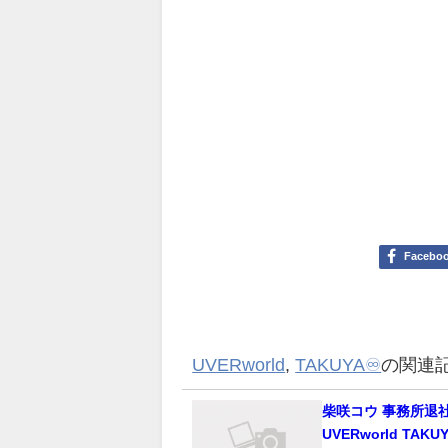
Facebo
UVERworld
,
TAKUYA♾️
の関連
柴咲コウ 事務所退
UVERworld TA