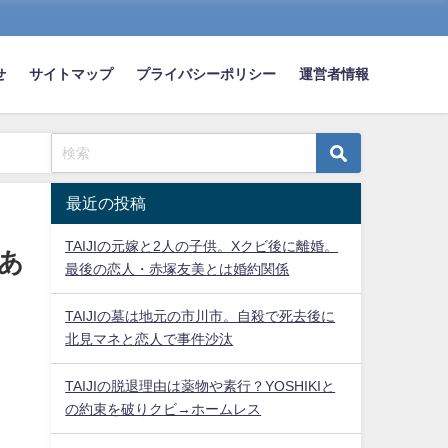
せ
サイトマップ
プライバシーポリシー
運営者情報
最近の投稿
TAIJIの元嫁と2人の子供。Xクビ後に離婚。
あ
最後の恋人・赤塚友美とは婚約関係
TAIJIの墓は地元の市川市。自殺で死去後に
北見マネと恋人で事件沙汰
TAIJIの脱退理由は薬物や素行？YOSHIKIと
の約束を破りクビ→ホームレス