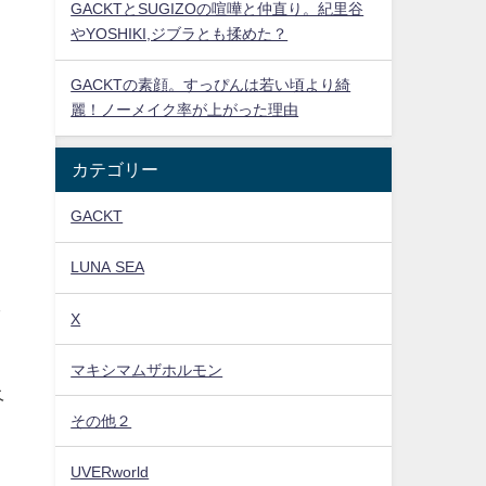
GACKTとSUGIZOの喧嘩と仲直り。紀里谷
やYOSHIKI,ジブラとも揉めた？
GACKTの素顔。すっぴんは若い頃より綺
麗！ノーメイク率が上がった理由
カテゴリー
GACKT
LUNA SEA
で
X
マキシマムザホルモン
ベ
その他２
UVERworld
せ