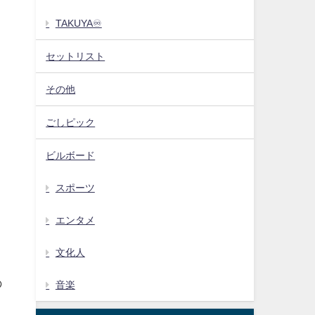
TAKUYA♾️
セットリスト
その他
ごしピック
ビルボード
スポーツ
る
エンタメ
文化人
の
音楽