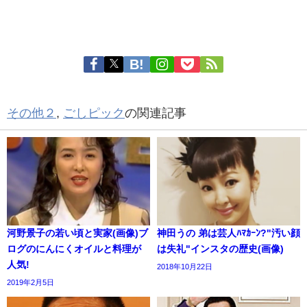
その他２
,
ごしピック
の関連記事
河野景子の若い頃と実家(画像)ブ
神田うの 弟は芸人ﾊﾏｶｰﾝ?"汚い顔
ログのにんにくオイルと料理が
は失礼"インスタの歴史(画像)
人気!
2018年10月22日
2019年2月5日