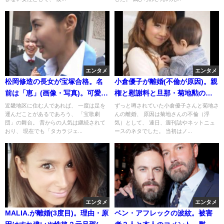
エンタメ
エンタメ
松岡修造の長女が宝塚合格。名
小倉優子が離婚(不倫が原因)。親
前は「恵」(画像・写真)。可愛く
権と慰謝料と旦那・菊地勲の浮
て美人な子供(娘)の舞台デビュー
気相手の現在(馬越幸子？顔画像
近畿地区に住む人であれば、 一度は足を
ずっと噂されていた小倉優子さんと菊地さ
運んだことがあるであろう、 「宝歌劇
んの離婚、 原因は菊地さんの不倫（浮
はいつ？
馴れ初め)
団」の舞台。 昔からの人気は継続されて
気）として、 連日、週刊誌やネットニュ
おり、 現在でも「タカラジェ...
ースのネタでした。 当初はノ...
エンタメ
エンタメ
MALIA.が離婚(3度目)。理由・原
ベン・アフレックの波紋。被害