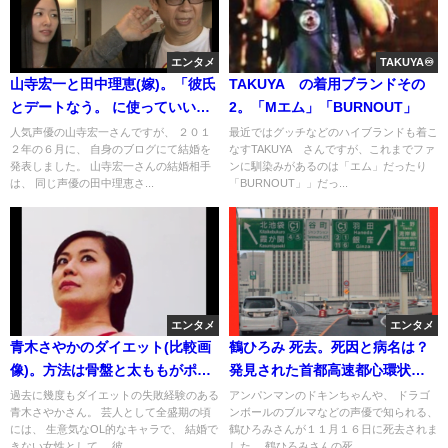
エンタメ
TAKUYA♾️
山寺宏一と田中理恵(嫁)。「彼氏
TAKUYA∞の着用ブランドその
とデートなう。 に使っていい
2。「Mエム」「BURNOUT」
よ」実験投稿で27ツイート
人気声優の山寺宏一さんですが、 ２０１
最近ではグッチなどのハイブランドも着こ
２年の６月に、 自身のブログにて結婚を
なすTAKUYA∞さんですが、これまでファ
(Twitter・画像)
発表しました。 山寺宏一さんの結婚相手
ンに馴染みがあるのは「エム」だったり
は、 同じ声優の田中理恵さ...
「BURNOUT」」だっ...
エンタメ
エンタメ
青木さやかのダイエット(比較画
鶴ひろみ 死去。死因と病名は？
像)。方法は骨盤と太ももがポイ
発見された首都高速都心環状線
ント？(サタデープラスの動画)現
と場所(画像・動画。結婚相手と
過去に幾度もダイエットの失敗経験のある
アンパンマンのドキンちゃんや、 ドラゴ
青木さやかさん。 芸人として全盛期の頃
ンボールのブルマなどの声優で知られる、
在の体重と身長
彼氏と子供は？
には、 生意気なOL的なキャラで、 結婚で
鶴ひろみさんが１１月１６日に死去されま
きない女性として、 彼...
した。 鶴ひろみさんの死...