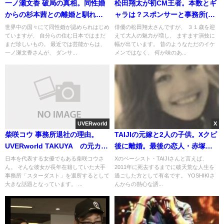
一ノ瀬文香 破局の真相。同性婚
松田翔太が初CM王者。本数とギ
からの杉本茜との離婚と馴れ初
ャラは？スポンサーと事務所(画
め(画像・挙式)
像・動画)
世界中の国々にて同性婚が認められはじめ
俳優の松田翔太さんですが、 ３１歳を迎
ていますが、 自分らの住む日本ではまだ
えて大人の魅力が増し、 ますます演技に
まだ珍しいもの。 最近では芸能からは、
幅が出ています。 昔のようなただのイケ
一ノ瀬文香さんが、 ダンサ...
メンではなく、 何か味のあ...
UVERworld
X
柴咲コウ 事務所退社の理由。
TAIJIの元嫁と2人の子供。Xクビ
UVERworld TAKUYA∞の元カノ
後に離婚。最後の恋人・赤塚友
(熱愛報道)
美とは婚約関係
日本を代表する女優でもある柴咲コウさ
Xのベーシスト・TAIJIさんと言えば、
ん。 そんな彼女が長年在籍していた大手
2011年に死去するまでに破天荒な人生を
事務所「スターダスト」を退所するとして
過ごした方として有名です。 YOSHIKIさ
大きな話題となっています。 ...
んからの熱心な誘...