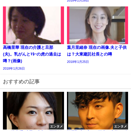
2018年2月28日
高橋里華 現在の介護と旦那
葉月里緒奈 現在の画像.夫と子供
(夫)。乳がんとﾏﾈｰの虎の過去は
は？大東建託社長との噂
噂？(画像)
2018年1月25日
2018年1月26日
おすすめの記事
エンタメ
エンタメ