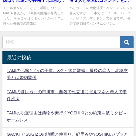
因はすれ違いや性格？元旦那(佐
者３人と本人のコメント。慰謝
藤・田中・山本) と子供(かい,あ
料と今後の逮捕や裁判の可能性
モデル兼タレントとして活躍している、
ハリウッドの大物俳優・ベン・アフレック
MALIA.さんが、３回目の離婚を発表しま
さんですが、 日本では「パール・ハーバ
い,ありあ)の名前と画像
は？(名前・画像)
した。 今回こそはうまくいくかも！？と
ー」や「アルマゲドン」で有名です。 長
思った矢先での離婚に、...
身で筋肉質でハンサムなベン...
最近の投稿
TAIJIの元嫁と2人の子供。Xクビ後に離婚。最後の恋人・赤塚友
美とは婚約関係
TAIJIの墓は地元の市川市。自殺で死去後に北見マネと恋人で事
件沙汰
TAIJIの脱退理由は薬物や素行？YOSHIKIとの約束を破りクビ→
ホームレス
GACKTとSUGIZOの喧嘩と仲直り。紀里谷やYOSHIKI,ジブラと