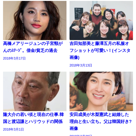
高橋メアリージュンの子宮頸が
吉田知那美と藤澤五月の私服オ
んのｽﾃｰｼﾞ。借金/貧乏の過去
フショットが可愛い！(インスタ
画像)
2018年3月17日
2018年3月13日
隆大介の若い頃と現在の仕事.韓
安田成美が木梨憲武と結婚した
国と渡辺謙とハリウッドの関係
理由と生い立ち。父は韓国好き?
画像
2018年3月1日