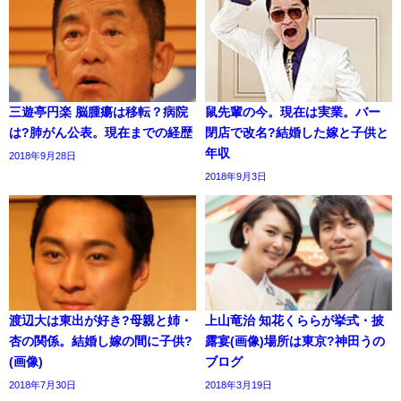
三遊亭円楽 脳腫瘍は移転？病院
鼠先輩の今。現在は実業。バー
は?肺がん公表。現在までの経歴
閉店で改名?結婚した嫁と子供と
年収
2018年9月28日
2018年9月3日
渡辺大は東出が好き?母親と姉・
上山竜治 知花くららが挙式・披
杏の関係。結婚し嫁の間に子供?
露宴(画像)場所は東京?神田うの
(画像)
ブログ
2018年7月30日
2018年3月19日