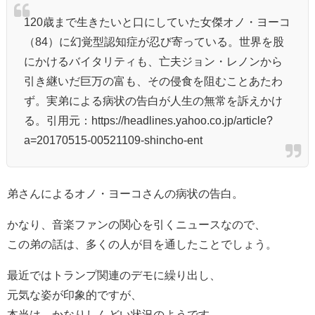
120歳まで生きたいと口にしていた女傑オノ・ヨーコ
（84）に幻覚型認知症が忍び寄っている。世界を股
にかけるバイタリティも、亡夫ジョン・レノンから
引き継いだ巨万の富も、その侵食を阻むことあたわ
ず。実弟による病状の告白が人生の無常を訴えかけ
る。引用元：https://headlines.yahoo.co.jp/article?
a=20170515-00521109-shincho-ent
弟さんによるオノ・ヨーコさんの病状の告白。
かなり、音楽ファンの関心を引くニュースなので、
この弟の話は、多くの人が目を通したことでしょう。
最近ではトランプ関連のデモに繰り出し、
元気な姿が印象的ですが、
本当は、かなりしんどい状況のようです。