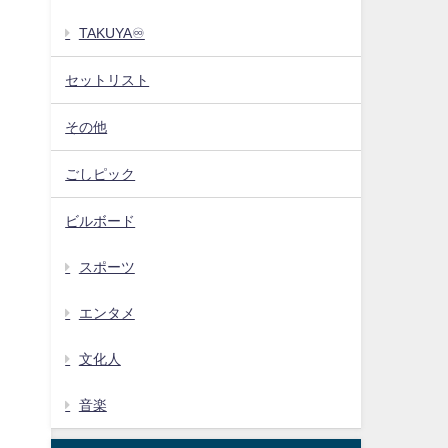
TAKUYA♾️
セットリスト
その他
ごしピック
ビルボード
スポーツ
エンタメ
文化人
音楽