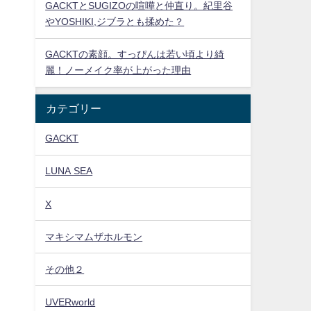
GACKTとSUGIZOの喧嘩と仲直り。紀里谷
やYOSHIKI,ジブラとも揉めた？
GACKTの素顔。すっぴんは若い頃より綺
麗！ノーメイク率が上がった理由
カテゴリー
GACKT
LUNA SEA
X
マキシマムザホルモン
その他２
UVERworld