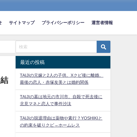
せ
サイトマップ
プライバシーポリシー
運営者情報
最近の投稿
TAIJIの元嫁と2人の子供。Xクビ後に離婚。
は結
最後の恋人・赤塚友美とは婚約関係
TAIJIの墓は地元の市川市。自殺で死去後に
北見マネと恋人で事件沙汰
TAIJIの脱退理由は薬物や素行？YOSHIKIと
の約束を破りクビ→ホームレス