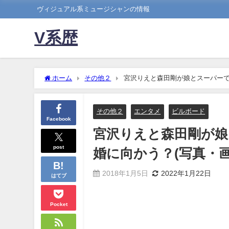
ヴィジュアル系ミュージシャンの情報
V系歴
ホーム
その他２
宮沢りえと森田剛が娘とスーパーで
その他２
エンタメ
ビルボード
Facebook
宮沢りえと森田剛が娘
post
婚に向かう？(写真・画
2018年1月5日
2022年1月22日
はてブ
Pocket