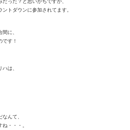
みだった？と思いがちですが、
ウントダウンに参加されてます。
合間に、
のです！
。
リハは、
、
、
だなんて、
すね・・・。